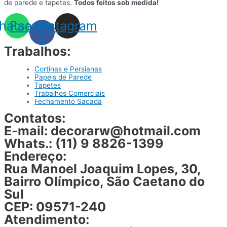
de parede e tapetes.
Todos feitos sob medida!
hatsapp
Facebook-
Instagram
f
Trabalhos:
Cortinas e Persianas
Papeis de Parede
Tapetes
Trabalhos Comerciais
Fechamento Sacada
Contatos:
E-mail: decorarw@hotmail.com
Whats.: (11) 9 8826-1399
Endereço:
Rua Manoel Joaquim Lopes, 30,
Bairro Olímpico, São Caetano do
Sul
CEP: 09571-240
Atendimento: