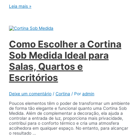
Como
Leia mais »
escolher
a
persiana
ideal
para
cada
ambiente
Como Escolher a Cortina
da
casa
Sob Medida Ideal para
Salas, Quartos e
Escritórios
Deixe um comentário
/
Cortina
/ Por
admin
Poucos elementos têm o poder de transformar um ambiente
de forma tão elegante e funcional quanto uma Cortina Sob
Medida. Além de complementar a decoração, ela ajuda a
controlar a entrada de luz, proporciona mais privacidade,
contribui para o conforto térmico e cria uma atmosfera
acolhedora em qualquer espaço. No entanto, para alcançar
o resultado …