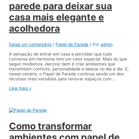
para
parede para deixar sua
cada
ambiente?
casa mais elegante e
acolhedora
Deixe um comentário
/
Papel de Parede
/ Por
admin
A sensação de entrar em casa e perceber que tudo
conversa em harmonia tem um valor especial. Mais do que
seguir modismos, decorar bem é criar ambientes que
transmitam conforto, personalidade e beleza no dia a dia. E,
nesse cenário, o Papel de Parede continua sendo um dos
recursos mais versáteis para renovar espaços com …
Tendências
Leia mais »
em
papel
de
parede
para
deixar
sua
Como transformar
casa
mais
ambientes com papel de
elegante