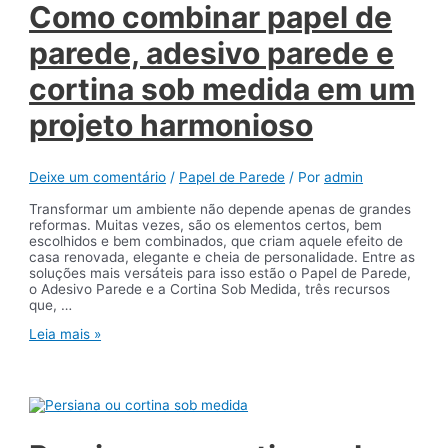
é
Como combinar papel de
uma
escolha
parede, adesivo parede e
durável
e
cortina sob medida em um
sofisticada
projeto harmonioso
Deixe um comentário
/
Papel de Parede
/ Por
admin
Transformar um ambiente não depende apenas de grandes
reformas. Muitas vezes, são os elementos certos, bem
escolhidos e bem combinados, que criam aquele efeito de
casa renovada, elegante e cheia de personalidade. Entre as
soluções mais versáteis para isso estão o Papel de Parede,
o Adesivo Parede e a Cortina Sob Medida, três recursos
que, …
Como
Leia mais »
combinar
papel
de
parede,
adesivo
parede
e