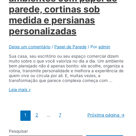
e
parede, cortinas sob
acolhedora
medida e persianas
personalizadas
Deixe um comentário
/
Papel de Parede
/ Por
admin
Sua casa, seu escritório ou seu espaço comercial dizem
muito sobre o que você valoriza no dia a dia. Um ambiente
bem planejado não é apenas bonito: ele acolhe, organiza a
rotina, transmite personalidade e melhora a experiência de
quem vive ou circula por ali. E, muitas vezes, a
transformação que parece complexa começa com …
Como
Leia mais »
transformar
ambientes
com
papel
Paginação
de
1
2
…
7
Próxima página
→
de
parede,
posts
cortinas
sob
Pesquisar
medida