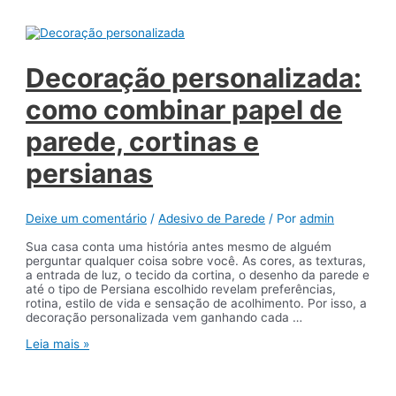
Qual
a
Melhor
Escolha
para
Decoração personalizada:
Cada
Ambiente
como combinar papel de
da
Casa?
parede, cortinas e
persianas
Deixe um comentário
/
Adesivo de Parede
/ Por
admin
Sua casa conta uma história antes mesmo de alguém
perguntar qualquer coisa sobre você. As cores, as texturas,
a entrada de luz, o tecido da cortina, o desenho da parede e
até o tipo de Persiana escolhido revelam preferências,
rotina, estilo de vida e sensação de acolhimento. Por isso, a
decoração personalizada vem ganhando cada …
Decoração
Leia mais »
personalizada:
como
combinar