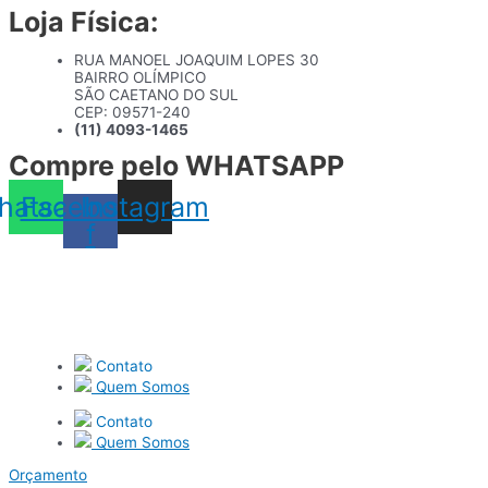
Loja Física:
Ir
para
o
RUA MANOEL JOAQUIM LOPES 30
conteúdo
BAIRRO OLÍMPICO
SÃO CAETANO DO SUL
CEP: 09571-240
(11) 4093-1465
Compre pelo WHATSAPP
hatsapp
Facebook-
Instagram
f
Contato
Quem Somos
Contato
Quem Somos
Orçamento