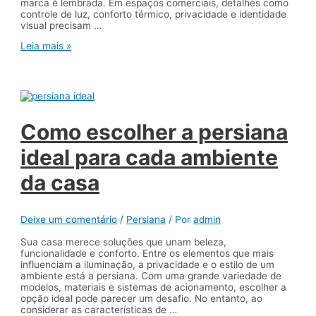
marca é lembrada. Em espaços comerciais, detalhes como
controle de luz, conforto térmico, privacidade e identidade
visual precisam …
Decoração
Leia mais »
de
escritórios
e
espaços
comerciais
com
soluções
Como escolher a persiana
sob
medida
ideal para cada ambiente
da casa
Deixe um comentário
/
Persiana
/ Por
admin
Sua casa merece soluções que unam beleza,
funcionalidade e conforto. Entre os elementos que mais
influenciam a iluminação, a privacidade e o estilo de um
ambiente está a persiana. Com uma grande variedade de
modelos, materiais e sistemas de acionamento, escolher a
opção ideal pode parecer um desafio. No entanto, ao
considerar as características de …