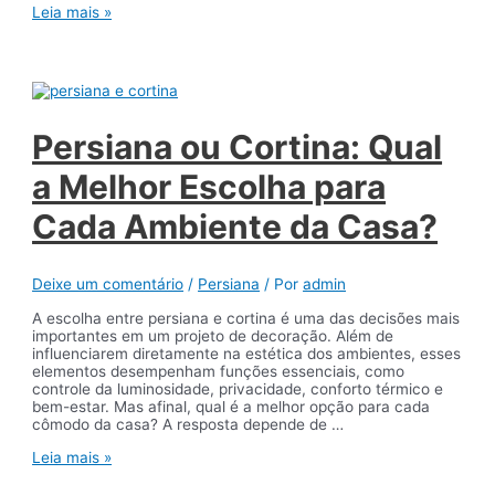
Como
Leia mais »
Escolher
a
Cortina
Sob
Medida
Ideal
para
Persiana ou Cortina: Qual
Salas,
Quartos
a Melhor Escolha para
e
Escritórios
Cada Ambiente da Casa?
Deixe um comentário
/
Persiana
/ Por
admin
A escolha entre persiana e cortina é uma das decisões mais
importantes em um projeto de decoração. Além de
influenciarem diretamente na estética dos ambientes, esses
elementos desempenham funções essenciais, como
controle da luminosidade, privacidade, conforto térmico e
bem-estar. Mas afinal, qual é a melhor opção para cada
cômodo da casa? A resposta depende de …
Persiana
Leia mais »
ou
Cortina: