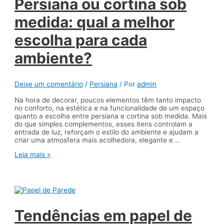
Persiana ou cortina sob
cortina
sob
medida: qual a melhor
medida
em
escolha para cada
um
projeto
ambiente?
harmonioso
Deixe um comentário
/
Persiana
/ Por
admin
Na hora de decorar, poucos elementos têm tanto impacto
no conforto, na estética e na funcionalidade de um espaço
quanto a escolha entre persiana e cortina sob medida. Mais
do que simples complementos, esses itens controlam a
entrada de luz, reforçam o estilo do ambiente e ajudam a
criar uma atmosfera mais acolhedora, elegante e …
Persiana
Leia mais »
ou
cortina
sob
medida:
qual
a
melhor
Tendências em papel de
escolha