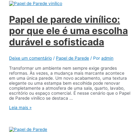
papel
de
parede,
cortinas
Papel de parede vinílico:
e
persianas
por que ele é uma escolha
durável e sofisticada
Deixe um comentário
/
Papel de Parede
/ Por
admin
Transformar um ambiente nem sempre exige grandes
reformas. Às vezes, a mudança mais marcante acontece
em uma única parede. Um novo acabamento, uma textura
elegante ou uma estampa bem escolhida pode renovar
completamente a atmosfera de uma sala, quarto, lavabo,
escritório ou espaço comercial. É nesse cenário que o Papel
de Parede vinílico se destaca …
Papel
Leia mais »
de
parede
vinílico:
por
que
ele