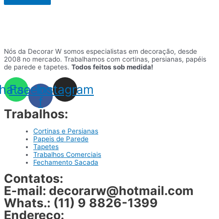
Nós da Decorar W somos especialistas em decoração, desde
2008 no mercado. Trabalhamos com cortinas, persianas, papéis
de parede e tapetes.
Todos feitos sob medida!
hatsapp
Facebook-
Instagram
f
Trabalhos:
Cortinas e Persianas
Papeis de Parede
Tapetes
Trabalhos Comerciais
Fechamento Sacada
Contatos:
E-mail: decorarw@hotmail.com
Whats.: (11) 9 8826-1399
Endereço: