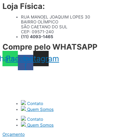
Loja Física:
Ir
para
o
RUA MANOEL JOAQUIM LOPES 30
conteúdo
BAIRRO OLÍMPICO
SÃO CAETANO DO SUL
CEP: 09571-240
(11) 4093-1465
Compre pelo WHATSAPP
hatsapp
Facebook-
Instagram
f
Contato
Quem Somos
Contato
Quem Somos
Orçamento