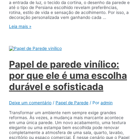
a entrada de luz, o tecido da cortina, o desenho da parede e
até o tipo de Persiana escolhido revelam preferências,
rotina, estilo de vida e sensação de acolhimento. Por isso, a
decoração personalizada vem ganhando cada …
Decoração
Leia mais »
personalizada:
como
combinar
papel
de
parede,
cortinas
Papel de parede vinílico:
e
persianas
por que ele é uma escolha
durável e sofisticada
Deixe um comentário
/
Papel de Parede
/ Por
admin
Transformar um ambiente nem sempre exige grandes
reformas. Às vezes, a mudança mais marcante acontece
em uma única parede. Um novo acabamento, uma textura
elegante ou uma estampa bem escolhida pode renovar
completamente a atmosfera de uma sala, quarto, lavabo,
escritório ou espaço comercial. É nesse cenário que o Papel