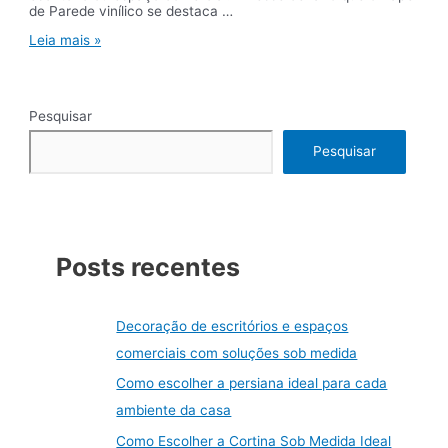
de Parede vinílico se destaca …
Papel
Leia mais »
de
parede
vinílico:
por
Pesquisar
que
ele
é
Pesquisar
uma
escolha
durável
e
sofisticada
Posts recentes
Decoração de escritórios e espaços
comerciais com soluções sob medida
Como escolher a persiana ideal para cada
ambiente da casa
Como Escolher a Cortina Sob Medida Ideal