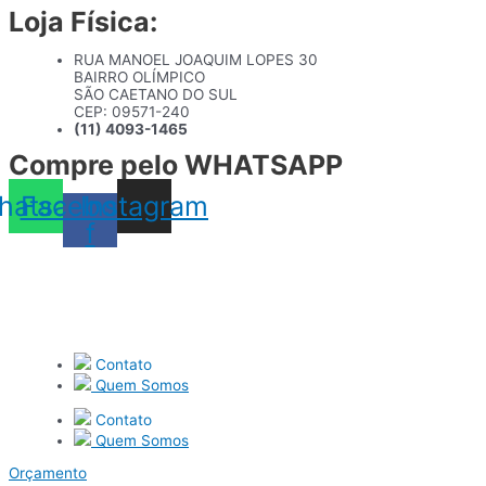
Loja Física:
Ir
para
o
RUA MANOEL JOAQUIM LOPES 30
conteúdo
BAIRRO OLÍMPICO
SÃO CAETANO DO SUL
CEP: 09571-240
(11) 4093-1465
Compre pelo WHATSAPP
hatsapp
Facebook-
Instagram
f
Contato
Quem Somos
Contato
Quem Somos
Orçamento