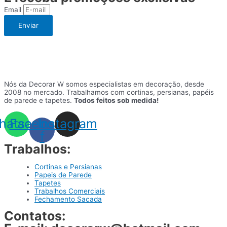
Email
Enviar
Nós da Decorar W somos especialistas em decoração, desde
2008 no mercado. Trabalhamos com cortinas, persianas, papéis
de parede e tapetes.
Todos feitos sob medida!
hatsapp
Facebook-
Instagram
f
Trabalhos:
Cortinas e Persianas
Papeis de Parede
Tapetes
Trabalhos Comerciais
Fechamento Sacada
Contatos: