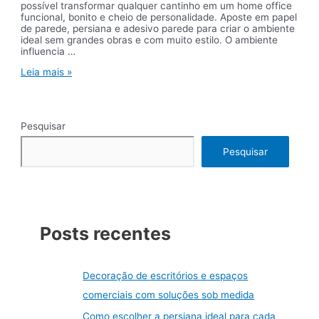
possível transformar qualquer cantinho em um home office
funcional, bonito e cheio de personalidade. Aposte em papel
de parede, persiana e adesivo parede para criar o ambiente
ideal sem grandes obras e com muito estilo. O ambiente
influencia …
Home
Leia mais »
office
com
estilo:
ideias
Pesquisar
práticas
com
papel
Pesquisar
de
parede,
persianas
e
adesivos
criativos
Posts recentes
Decoração de escritórios e espaços
comerciais com soluções sob medida
Como escolher a persiana ideal para cada