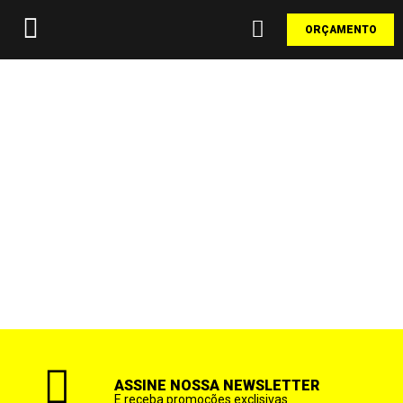
ORÇAMENTO
COLEÇÃO CIMENTO QUEIMADO
ASSINE NOSSA NEWSLETTER
E receba promoções exclisivas